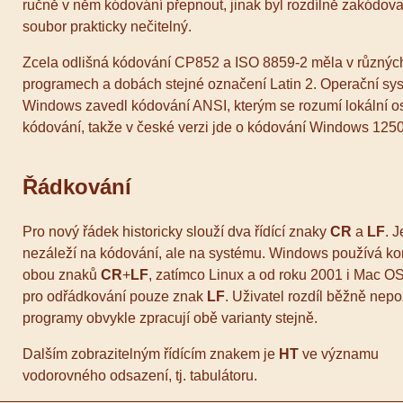
ručně v něm kódování přepnout, jinak byl rozdílně zakódov
soubor prakticky nečitelný.
Zcela odlišná kódování CP852 a ISO 8859-2 měla v různýc
programech a dobách stejné označení Latin 2. Operační sy
Windows zavedl kódování ANSI, kterým se rozumí lokální o
kódování, takže v české verzi jde o kódování Windows 1250
Řádkování
Pro nový řádek historicky slouží dva řídící znaky
CR
a
LF
. J
nezáleží na kódování, ale na systému. Windows používá k
obou znaků
CR
+
LF
, zatímco Linux a od roku 2001 i Mac OS
pro odřádkování pouze znak
LF
. Uživatel rozdíl běžně nep
programy obvykle zpracují obě varianty stejně.
Dalším zobrazitelným řídícím znakem je
HT
ve významu
vodorovného odsazení, tj. tabulátoru.