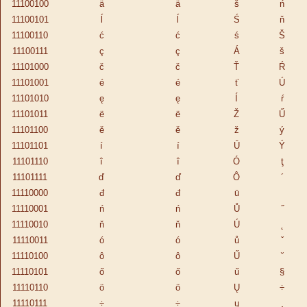
11100100
ä
ä
š
ń
11100101
ĺ
ĺ
Ś
ň
11100110
ć
ć
ś
Š
11100111
ç
ç
Á
š
11101000
č
č
Ť
Ŕ
11101001
é
é
ť
Ú
11101010
ę
ę
Í
ŕ
11101011
ë
ë
Ž
Ű
11101100
ě
ě
ž
ý
11101101
í
í
Ū
Ý
11101110
î
î
Ó
ţ
11101111
ď
ď
Ô
´
11110000
đ
đ
ū
11110001
ń
ń
Ů
˝
11110010
ň
ň
Ú
˛
11110011
ó
ó
ů
ˇ
11110100
ô
ô
Ű
˘
11110101
ő
ő
ű
§
11110110
ö
ö
Ų
÷
11110111
÷
÷
ų
¸