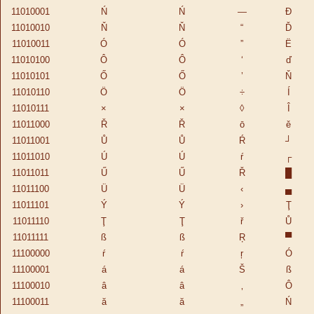
11010001
Ń
Ń
—
Đ
11010010
Ň
Ň
“
Ď
11010011
Ó
Ó
”
Ë
11010100
Ô
Ô
‘
ď
11010101
Ő
Ő
’
Ň
11010110
Ö
Ö
÷
Í
11010111
×
×
◊
Î
11011000
Ř
Ř
ō
ě
11011001
Ů
Ů
Ŕ
┘
11011010
Ú
Ú
ŕ
┌
11011011
Ű
Ű
Ř
█
11011100
Ü
Ü
‹
▄
11011101
Ý
Ý
›
Ţ
11011110
Ţ
Ţ
ř
Ů
11011111
ß
ß
Ŗ
▀
11100000
ŕ
ŕ
ŗ
Ó
11100001
á
á
Š
ß
11100010
â
â
‚
Ô
11100011
ă
ă
„
Ń