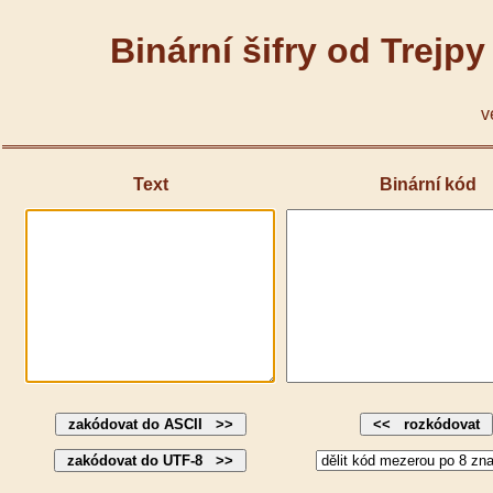
Binární šifry od Trejpy
v
Text
Binární kód