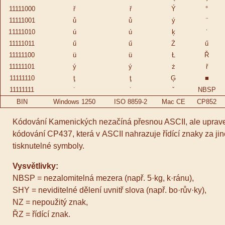
11111000
ř
ř
Ý
°
11111001
ů
ů
ý
¨
11111010
ú
ú
ķ
˙
11111011
ű
ű
Ż
ű
11111100
ü
ü
Ł
Ř
11111101
ý
ý
ż
ř
11111110
ţ
ţ
Ģ
■
11111111
˙
˙
ˇ
NBSP
BIN
Win­dows 1250
ISO 8859-2
Mac CE
CP­852
Kódování Kamenických nezačíná přesnou ASCII, ale uprav
kódování CP437, která v ASCII nahrazuje řídící znaky za ji
tisknutelné symboly.
Vysvětlivky:
NBSP = nezalomitelná mezera (např. 5·kg, k·ránu),
SHY = neviditelné dělení uvnitř slova (např. bo·rův·ky),
NZ = nepoužitý znak,
ŘZ = řídící znak.