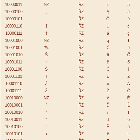
10000011
NZ
ŘZ
É
â
10000100
„
ŘZ
Ą
ä
10000101
…
ŘZ
Ö
ů
10000110
†
ŘZ
Ü
ć
10000111
‡
ŘZ
á
ç
10001000
NZ
ŘZ
ą
ł
10001001
‰
ŘZ
Č
ë
10001010
Š
ŘZ
ä
Ő
10001011
‹
ŘZ
č
ő
10001100
Ś
ŘZ
Ć
î
10001101
Ť
ŘZ
ć
Ź
10001110
Ž
ŘZ
é
Ä
10001111
Ź
ŘZ
Ź
Ć
10010000
NZ
ŘZ
ź
É
10010001
‘
ŘZ
Ď
Ĺ
10010010
’
ŘZ
í
ĺ
10010011
“
ŘZ
ď
ô
10010100
”
ŘZ
Ē
ö
10010101
•
ŘZ
ē
Ľ