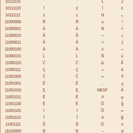
10111101
˝
˝
Ĺ
Ż
10111110
ľ
ž
ĺ
ż
10111111
ż
ż
Ņ
┐
11000000
Ŕ
Ŕ
ņ
└
11000001
Á
Á
Ń
┴
11000010
Â
Â
¬
┬
11000011
Ă
Ă
√
├
11000100
Ä
Ä
ń
─
11000101
Ĺ
Ĺ
Ň
┼
11000110
Ć
Ć
∆
Ă
11000111
Ç
Ç
«
ă
11001000
Č
Č
»
╚
11001001
É
É
…
╔
11001010
Ę
Ę
NBSP
╩
11001011
Ë
Ë
ň
╦
11001100
Ě
Ě
Ő
╠
11001101
Í
Í
Õ
═
11001110
Î
Î
ő
╬
11001111
Ď
Ď
Ō
¤
11010000
Đ
Đ
–
đ