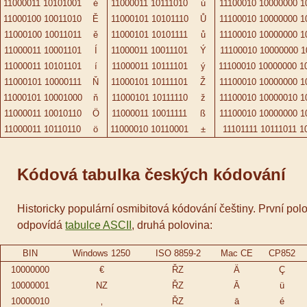
11000011 10101001
é
11000011 10111010
ú
11100010 10000000 1
11000100 10011010
Ě
11000101 10101110
Ů
11100010 10000000 1
11000100 10011011
ě
11000101 10101111
ů
11100010 10000000 1
11000011 10001101
Í
11000011 10011101
Ý
11100010 10000000 1
11000011 10101101
í
11000011 10111101
ý
11100010 10000000 1
11000101 10000111
Ň
11000101 10111101
Ž
11100010 10000000 1
11000101 10001000
ň
11000101 10111110
ž
11100010 10000010 1
11000011 10010110
Ö
11000011 10011111
ß
11100010 10000000 1
11000011 10110110
ö
11000010 10110001
±
11101111 10111011 1
Kódová tabulka českých kódování
Historicky populární osmibitová kódování češtiny. První pol
odpovídá
tabulce ASCII
, druhá polovina:
BIN
Win­dows 1250
ISO 8859-2
Mac CE
CP­852
10000000
€
ŘZ
Ä
Ç
10000001
NZ
ŘZ
Ā
ü
10000010
‚
ŘZ
ā
é