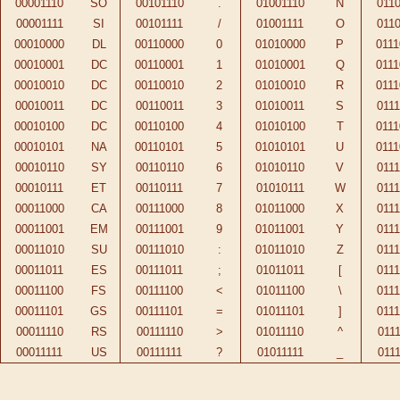
00001110
SO
00101110
.
01001110
N
0110
00001111
SI
00101111
/
01001111
O
0110
00010000
DL
00110000
0
01010000
P
0111
00010001
DC
00110001
1
01010001
Q
0111
00010010
DC
00110010
2
01010010
R
0111
00010011
DC
00110011
3
01010011
S
0111
00010100
DC
00110100
4
01010100
T
0111
00010101
NA
00110101
5
01010101
U
0111
00010110
SY
00110110
6
01010110
V
0111
00010111
ET
00110111
7
01010111
W
0111
00011000
CA
00111000
8
01011000
X
0111
00011001
EM
00111001
9
01011001
Y
0111
00011010
SU
00111010
:
01011010
Z
0111
00011011
ES
00111011
;
01011011
[
0111
00011100
FS
00111100
<
01011100
\
0111
00011101
GS
00111101
=
01011101
]
0111
00011110
RS
00111110
>
01011110
^
0111
00011111
US
00111111
?
01011111
_
0111