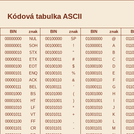
Kódová tabulka ASCII
BIN
znak
BIN
znak
BIN
znak
B
00000000
NUL
00100000
SP
01000000
@
0110
00000001
SOH
00100001
!
01000001
A
0110
00000010
STX
00100010
"
01000010
B
0110
00000011
ETX
00100011
#
01000011
C
0110
00000100
EOT
00100100
$
01000100
D
0110
00000101
ENQ
00100101
%
01000101
E
0110
00000110
ACK
00100110
&
01000110
F
0110
00000111
BEL
00100111
'
01000111
G
0110
00001000
BS
00101000
(
01001000
H
0110
00001001
HT
00101001
)
01001001
I
0110
00001010
LF
00101010
*
01001010
J
0110
00001011
VT
00101011
+
01001011
K
0110
00001100
FF
00101100
,
01001100
L
0110
00001101
CR
00101101
-
01001101
M
0110