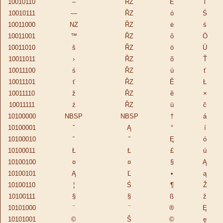
10010110
–
ŘZ
Ė
ľ
10010111
—
ŘZ
ó
Ś
10011000
NZ
ŘZ
ė
ś
10011001
™
ŘZ
ô
Ö
10011010
š
ŘZ
ö
Ü
10011011
›
ŘZ
õ
Ť
10011100
ś
ŘZ
ú
ť
10011101
ť
ŘZ
Ě
Ł
10011110
ž
ŘZ
ě
×
10011111
ź
ŘZ
ü
č
10100000
NBSP
NBSP
†
á
10100001
ˇ
Ą
°
í
10100010
˘
˘
Ę
ó
10100011
Ł
Ł
£
ú
10100100
¤
¤
§
Ą
10100101
Ą
Ľ
•
ą
10100110
¦
Ś
¶
Ž
10100111
§
§
ß
ž
10101000
¨
¨
®
Ę
10101001
©
Š
©
ę