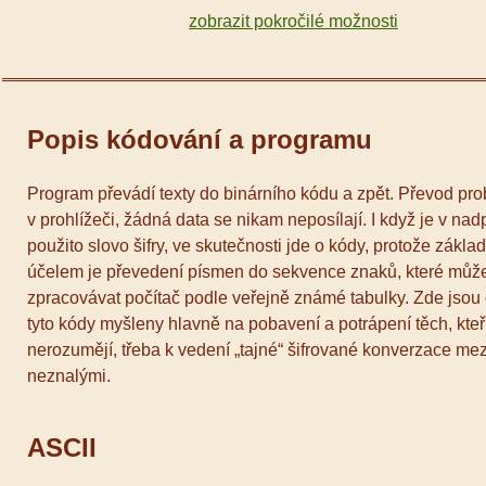
zobrazit pokročilé možnosti
Popis kódování a programu
Program převádí texty do binárního kódu a zpět. Převod pro
v prohlížeči, žádná data se nikam neposílají. I když je v nad
použito slovo šifry, ve skutečnosti jde o kódy, protože zákla
účelem je převedení písmen do sekvence znaků, které můž
zpracovávat počítač podle veřejně známé tabulky. Zde jso
tyto kódy myšleny hlavně na pobavení a potrápení těch, kteř
nerozumějí, třeba k vedení „tajné“ šifrované konverzace mez
neznalými.
ASCII