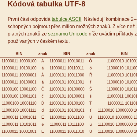
Kódová tabulka UTF-8
První část odpovídá
tabulce ASCII
. Následují kombinace 2–
schopných pojmout přes milion možných znaků. Z více než
platných znaků ze
seznamu Unicode
níže uvádím příklady 
používaných v českém textu.
BIN
znak
BIN
znak
BIN
11000011 10000100
Ä
11000011 10010011
Ó
11000010 10100
11000011 10100100
ä
11000011 10110011
ó
11000010 10110
11000011 10000001
Á
11000101 10011000
Ř
11000010 10110
11000011 10100001
á
11000101 10011001
ř
11000010 10100
11000100 10001100
Č
11000101 10100000
Š
11000010 10101
11000100 10001101
č
11000101 10100001
š
11000011 10010
11000100 10001110
Ď
11000101 10100100
Ť
11000011 10110
11000100 10001111
ď
11000101 10100101
ť
11100010 10000000 1
11000011 10001011
Ë
11000011 10011100
Ü
11100010 10000000 1
11000011 10101011
ë
11000011 10111100
ü
11100010 10000000 1
11000011 10001001
É
11000011 10011010
Ú
11100010 10000000 1