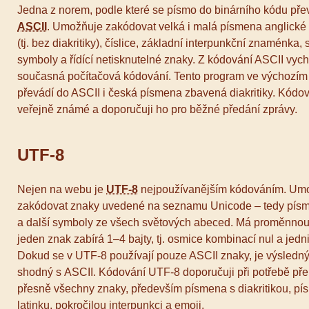
Jedna z norem, podle které se písmo do binárního kódu přev
ASCII
. Umožňuje zakódovat velká i malá písmena anglick
(tj. bez diakritiky), číslice, základní interpunkční znaménka, 
symboly a řídící netisknutelné znaky. Z kódování ASCII vych
současná počítačová kódování. Tento program ve výchozím
převádí do ASCII i česká písmena zbavená diakritiky. Kódov
veřejně známé a doporučuji ho pro běžné předání zprávy.
UTF-8
Nejen na webu je
UTF-8
nejpoužívanějším kódováním. Um
zakódovat znaky uvedené na seznamu Unicode – tedy písma
a další symboly ze všech světových abeced. Má proměnnou
jeden znak zabírá 1–4 bajty, tj. osmice kombinací nul a jedn
Dokud se v UTF-8 používají pouze ASCII znaky, je výsledn
shodný s ASCII. Kódování UTF-8 doporučuji při potřebě pře
přesně všechny znaky, především písmena s diakritikou, p
latinku, pokročilou interpunkci a emoji.