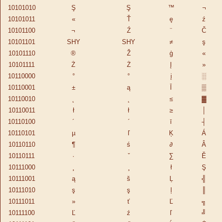
10101010
Ş
Ş
™
¬
10101011
«
Ť
ę
ź
10101100
¬
Ź
¨
Č
10101101
SHY­
SHY­
≠
ş
10101110
®
Ž
ģ
«
10101111
Ż
Ż
Į
»
10110000
°
°
į
░
10110001
±
ą
Ī
▒
10110010
˛
˛
≤
▓
10110011
ł
ł
≥
│
10110100
´
´
ī
┤
10110101
µ
ľ
Ķ
Á
10110110
¶
ś
∂
Â
10110111
·
ˇ
∑
Ě
10111000
¸
¸
ł
Ş
10111001
ą
š
Ļ
╣
10111010
ş
ş
ļ
║
10111011
»
ť
Ľ
╗
10111100
Ľ
ź
ľ
╝