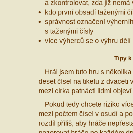
a zkontrolovat, zda již nemá 
kdo první obsadí taženými čís
správnost označení výherního
s taženými čísly
více výherců se o výhru dělí
Tipy k
Hrál jsem tuto hru s několika l
deset čísel na tiketu z dvaceti
mezi cirka patnácti lidmi objeví 
Pokud tedy chcete riziko víc
mezi počtem čísel v osudí a po
rozdíl příliš, aby hráče nepřest
pozorovat hráče po každém dr