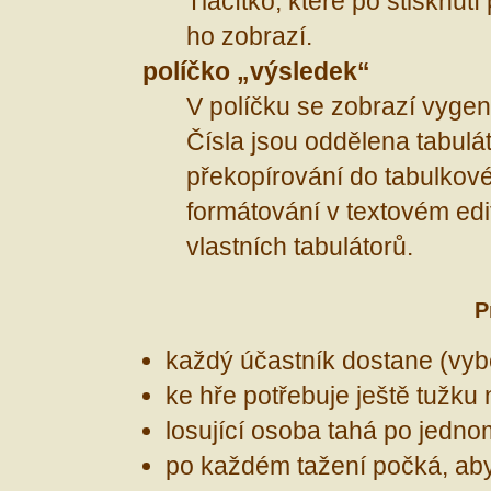
Tlačítko, které po stisknut
ho zobrazí.
políčko „výsledek“
V políčku se zobrazí vygene
Čísla jsou oddělena tabul
překopírování do tabulkov
formátování v textovém ed
vlastních tabulátorů.
P
každý účastník dostane (vyber
ke hře potřebuje ještě tužku
losující osoba tahá po jedno
po každém tažení počká, aby