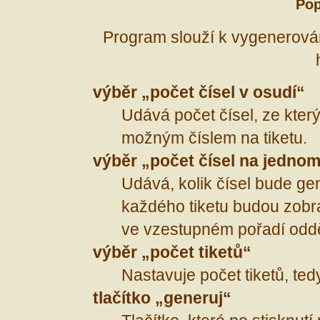
Pop
Program slouží k vygenerová
výběr „počet čísel v osudí“
Udává počet čísel, ze kter
možným číslem na tiketu.
výběr „počet čísel na jednom
Udává, kolik čísel bude ge
každého tiketu budou zob
ve vzestupném pořadí oddě
výběr „počet tiketů“
Nastavuje počet tiketů, ted
tlačítko „generuj“